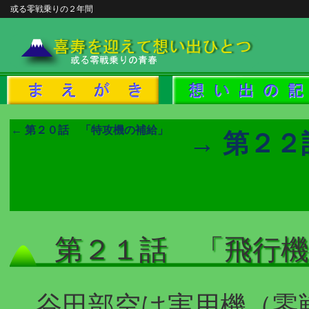
或る零戦乗りの２年間
← 第２０話 「特攻機の補給」
→ 第２
第２１話 「飛行
谷田部空は実用機（零