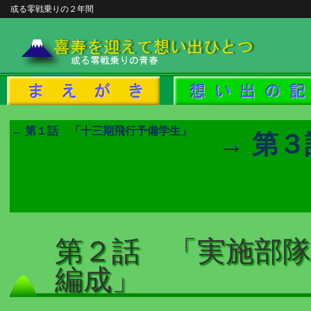
或る零戦乗りの２年間
← 第１話 「十三期飛行予備学生」
→ 第
第２話 「実施部
編成」